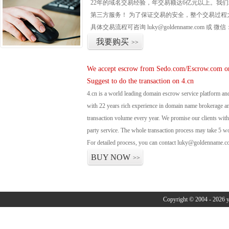
22年的域名交易经验，年交易额达6亿元以上。我
第三方服务！ 为了保证交易的安全，整个交易过程
具体交易流程可咨询
luky@goldenname.com
或 微信
我要购买
>>
We accept escrow from Sedo.com/Escrow.com or
Suggest to do the transaction on 4.cn
4.cn is a world leading domain escrow service platform 
with 22 years rich experience in domain name brokerage 
transaction volume every year. We promise our clients with 
party service. The whole transaction process may take 5 w
For detailed process, you can contact luky@goldenname.c
BUY NOW
>>
Copyright © 2004 - 2026 