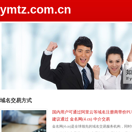
ymtz.com.cn
如
If 
域名交易方式
国内用户可通过阿里云等域名注册商带价PU
建议通过 金名网(4.cn) 中介交易
金名网(4.cn)是全球领先的域名交易服务机构，同